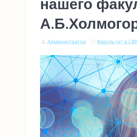
нашего факу
А.Б.Холмого
Администратор
Факультет в С