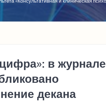
ьтета «Консультативная и клиническая пси
цифра»: в журнале
убликовано
мнение декана