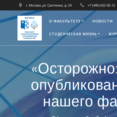
Перейти
г. Москва, ул. Сретенка, д. 29
+7 (495) 632-92-12
к
контенту
О ФАКУЛЬТЕТЕ
НОВОСТИ
СТУДЕНЧЕСКАЯ ЖИЗНЬ
ЖУР
«Осторожно:
опубликован
нашего фа