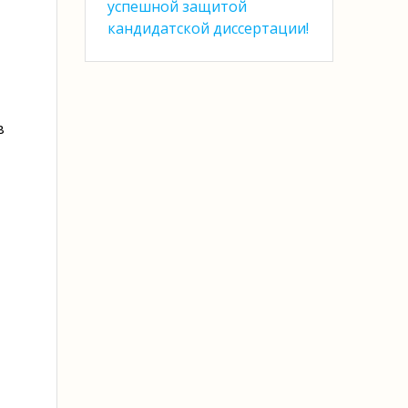
успешной защитой
кандидатской диссертации!
о
в