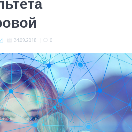
льтета
ровой
МИ
24.09.2018
|
0