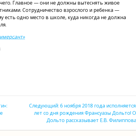
ля чего. Главное — они не должны вытеснять живое
тниками. Сотрудничество взрослого и ребенка —
у есть одно место в школе, куда никогда не должна
ля.
оммерсант»
х
Следующая
и»:
Следующий:
6 ноября 2018 года исполняется
запись:
ле
лет со дня рождения Франсуазы Дольто! О
Дольто рассказывает Е.В. Филиппов