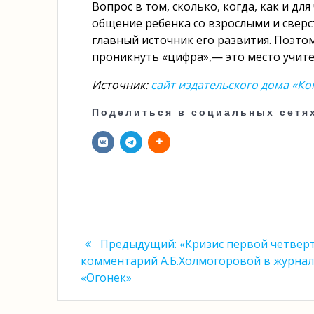
Вопрос в том, сколько, когда, как и д
общение ребенка со взрослыми и сверс
главный источник его развития. Поэтом
проникнуть «цифра»,— это место учите
Источник:
сайт издательского дома «К
Поделиться в социальных сетя
Навигация
Предыдущая
Предыдущий:
«Кризис первой четверт
запись:
по
комментарий А.Б.Холмогоровой в журна
«Огонек»
записям