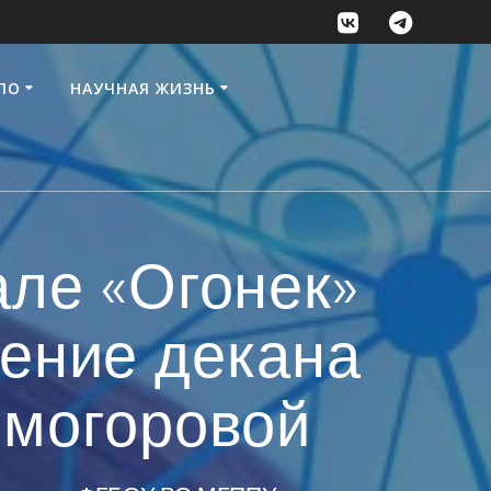
ПО
НАУЧНАЯ ЖИЗНЬ
але «Огонек»
нение декана
лмогоровой