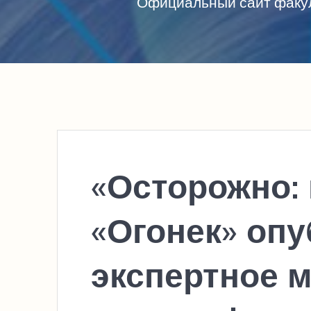
Официальный сайт факул
«Осторожно: 
«Огонек» оп
экспертное 