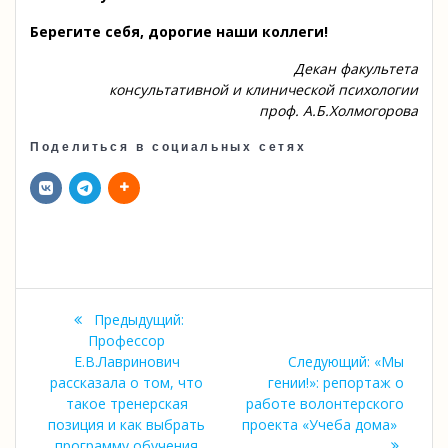
Берегите себя, дорогие наши коллеги!
Декан факультета
консультативной и клинической психологии
проф. А.Б.Холмогорова
Поделиться в социальных сетях
Навигация
Предыдущая
Предыдущий:
по
запись:
Профессор
Следующа
Е.В.Лавринович
Следующий:
«Мы
записям
запись:
рассказала о том, что
гении!»: репортаж о
такое тренерская
работе волонтерского
позиция и как выбрать
проекта «Учеба дома»
программу обучения