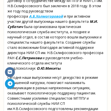
Договор о сотрудничестве между МГППУ и НИИ СП им.
Н.В.Склифосовского был заключен в 2018 году. В этом
же году под руководством
профессора
А.Б.Холмогоровой
и при активном
участии другой выпускницы нашего факультета
М.И.
Суботич
была организована практическая
психологическая служба института, а позднее и
научный отдел, в состав которого вошли выпускники и
специалисты нашего факультета. Создание службы
стало возможным благодаря активной поддержке
директора НИИ СП им. Н.В.Склифосовского профессора
РАН
С.С.Петрикова
и руководителя учебно-
клинического отдела института
канд.психол.наук
О.Ю.Микиты
.
Сегодня наши выпускники несут дежурство в режиме
повышенной нагрузки, помогают налаживать
коммуникации в разных напряженных ситуациях,
оказывают психологическую поддержку пациентам.
Совместными усилиями специалистов МГППУ и
психологической службы НИИ СП
им.Н.В.Склифосовского подготовлены рекомендации