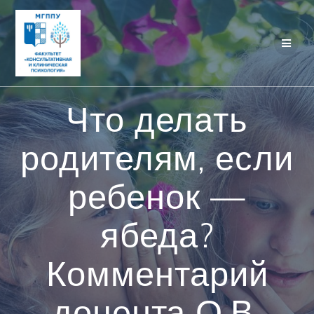
Перейти
к
контенту
Что делать
родителям, если
ребенок —
ябеда?
Комментарий
доцента О.В.