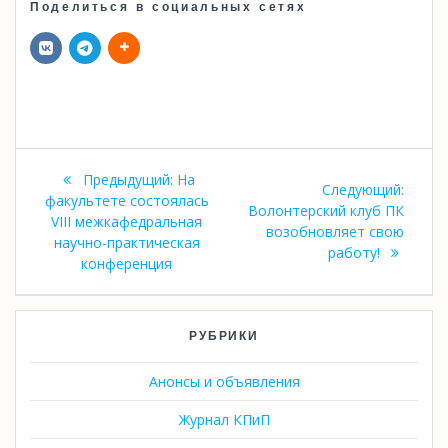
Поделиться в социальных сетях
Навигация
Предыдущая
Предыдущий:
На
Следу
Следующий:
по
запись:
факультете состоялась
запись
Волонтерский клуб ПК
VIII межкафедральная
возобновляет свою
записям
научно-практическая
работу!
конференция
РУБРИКИ
Анонсы и объявления
Журнал КПиП