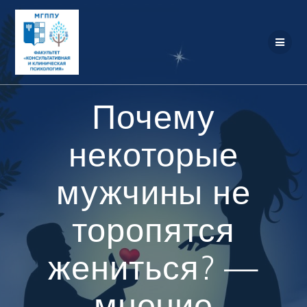
Перейти
к
контенту
Почему
некоторые
мужчины не
торопятся
жениться? —
мнение